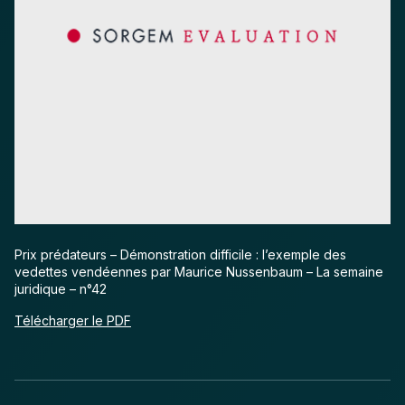
Prix prédateurs – Démonstration difficile : l’exemple des
vedettes vendéennes par Maurice Nussenbaum – La semaine
juridique – n°42
Télécharger le PDF