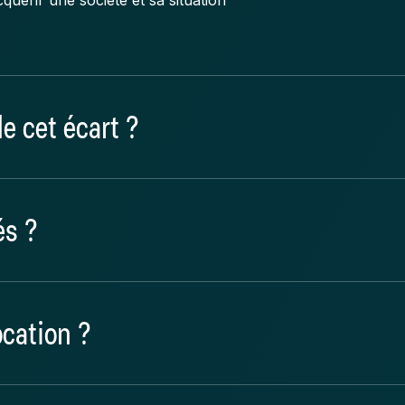
e cet écart ?
iables et isoler le goodwill,
és ?
ables composant l’entreprise
ocation ?