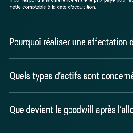
nette comptable à la date d’acquisition.
Pourquoi réaliser une affectation d
Pour répartir cet écart entre les actifs et passifs identif
Quels types d’actifs sont concern
conformément aux normes de consolidation.
Les actifs incorporels, corporels et financiers identifi
Que devient le goodwill après l’all
acquise.