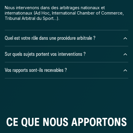
Nous intervenons dans des arbitrages nationaux et
internationaux (Ad Hoc, International Chamber of Commerce,
Tribunal Arbitral du Sport…).
Quel est votre rôle dans une procédure arbitrale ?
Nous intervenons en tant qu’expert financier de partie (expert
Sur quels sujets portent vos interventions ?
witness), en produisant des rapports d’expert, en répondant
aux arguments adverses et en étant interrogés lors des
audiences
Nos travaux portent sur l’évaluation financière, la quantification
Vos rapports sont-ils recevables ?
de préjudice et l’analyse des données économiques et
financières du litige.
Oui. Nos rapports sont régulièrement produits et débattus
devant les tribunaux arbitraux.
CE QUE NOUS APPORTONS