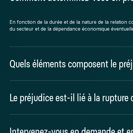
En fonction de la durée et de la nature de la relation 
du secteur et de la dépendance économique éventuelle
Quels éléments composent le pré
Le chiffre d’affaires perdu pendant la période de préa
Le préjudice est-il lié à la rupture
économisés, les surcoûts et les pertes de chance.
Le préjudice indemnisable ne porte pas sur la perte de 
Intervenez-vous en demande et e
même, mais uniquement sur l’insuffisance du préavis 