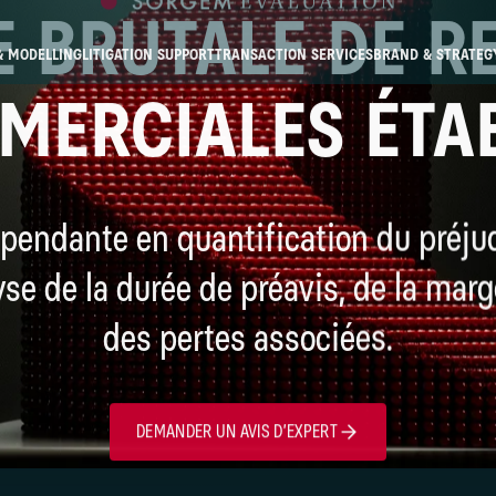
 BRUTALE DE R
& MODELLING
LITIGATION SUPPORT
TRANSACTION SERVICES
BRAND & STRATEG
MERCIALES ÉTAB
pendante en quantification du préju
yse de la durée de préavis, de la ma
des pertes associées.
DEMANDER UN AVIS D’EXPERT