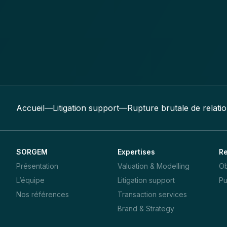
Accueil
—
Litigation support
—
Rupture brutale de relati
SORGEM
Expertises
R
Présentation
Valuation & Modelling
Ob
L’équipe
Litigation support
Pu
Nos références
Transaction services
Brand & Strategy