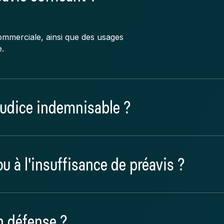
commerciale, ainsi que des usages
.
judice indemnisable ?
vis, la marge manquée, les coûts
 ou à l'insuffisance de préavis ?
la relation commerciale elle-
n défense ?
accordé.