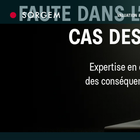
Skip to content
FAUTE DANS L
VALUATION 
CAS DE
Expertise en 
des conséquen