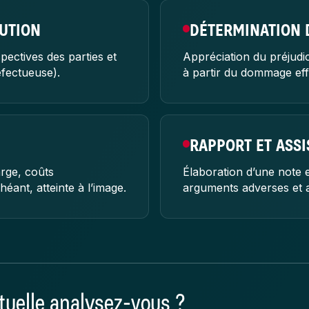
CUTION
DÉTERMINATION 
pectives des parties et
Appréciation du préjudice
défectueuse).
à partir du dommage eff
RAPPORT ET ASS
rge, coûts
Élaboration d’une note
héant, atteinte à l’image.
arguments adverses et a
tuelle analysez-vous ?