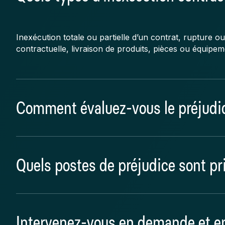
Inexécution totale ou partielle d’un contrat, rupture ou
contractuelle, livraison de produits, pièces ou équipe
Comment évaluez-vous le préjudi
Par comparaison entre la situation réelle et celle qui a
Quels postes de préjudice sont pr
conforme du contrat, sur la base des termes contrac
Perte de marge, coûts supplémentaires, pertes d’exploita
Intervenez-vous en demande et e
l’image ou pertes de chance.