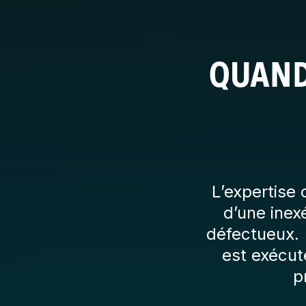
QUAND
L’expertise
d’une inex
défectueux. 
est exécut
p