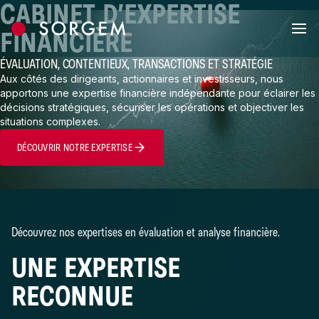
CABINET D’EXPERTISE
Skip to content
FINANCIÈRE
ÉVALUATION, CONTENTIEUX, TRANSACTIONS ET STRATÉGIE
Aux côtés des dirigeants, actionnaires et investisseurs, nous
apportons une expertise financière indépendante pour éclairer les
décisions stratégiques, sécuriser les opérations et objectiver les
situations complexes.
DÉCOUVRIR NOTRE EXPERTISE
Découvrez nos expertises en évaluation et analyse financière.
UNE EXPERTISE
RECONNUE