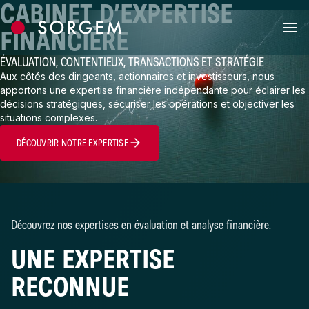
CABINET D’EXPERTISE
Skip to content
FINANCIÈRE
ÉVALUATION, CONTENTIEUX, TRANSACTIONS ET STRATÉGIE
Aux côtés des dirigeants, actionnaires et investisseurs, nous
apportons une expertise financière indépendante pour éclairer les
décisions stratégiques, sécuriser les opérations et objectiver les
situations complexes.
DÉCOUVRIR NOTRE EXPERTISE
Découvrez nos expertises en évaluation et analyse financière.
UNE EXPERTISE
RECONNUE