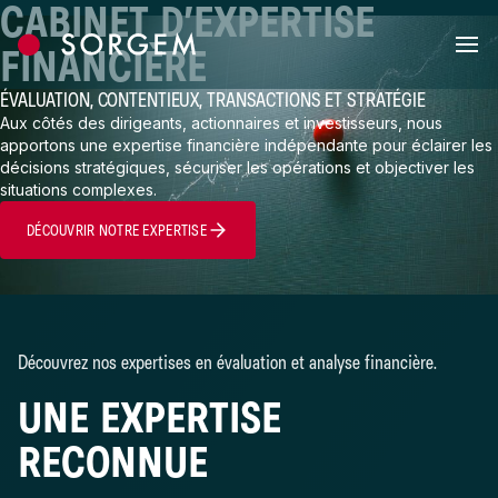
CABINET D’EXPERTISE
Skip to content
FINANCIÈRE
ÉVALUATION, CONTENTIEUX, TRANSACTIONS ET STRATÉGIE
Aux côtés des dirigeants, actionnaires et investisseurs, nous
apportons une expertise financière indépendante pour éclairer les
décisions stratégiques, sécuriser les opérations et objectiver les
situations complexes.
DÉCOUVRIR NOTRE EXPERTISE
Découvrez nos expertises en évaluation et analyse financière.
UNE EXPERTISE
RECONNUE