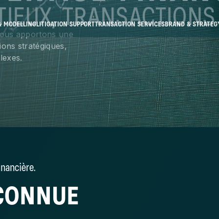
IEUX, TRANSACTIONS 
& MODELLING
LITIGATION SUPPORT
TRANSACTION SERVICES
BRAND & STRATEG
 nous apportons une
ions stratégiques,
lexes.
inancière.
ECONNUE