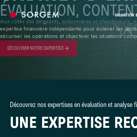
Skip to content
ÉVALUATION, CONTENT
VALUATION 
Aux côtés des dirigeants, actionnaires et investisseurs,
expertise financière indépendante pour éclairer les décis
sécuriser les opérations et objectiver les situations comp
DÉCOUVRIR NOTRE EXPERTISE
Découvrez nos expertises en évaluation et analyse f
UNE EXPERTISE R