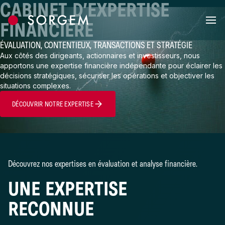
CABINET D’EXPERTISE
Skip to content
FINANCIÈRE
ÉVALUATION, CONTENTIEUX, TRANSACTIONS ET STRATÉGIE
Aux côtés des dirigeants, actionnaires et investisseurs, nous
apportons une expertise financière indépendante pour éclairer les
décisions stratégiques, sécuriser les opérations et objectiver les
situations complexes.
DÉCOUVRIR NOTRE EXPERTISE
Découvrez nos expertises en évaluation et analyse financière.
UNE EXPERTISE
RECONNUE